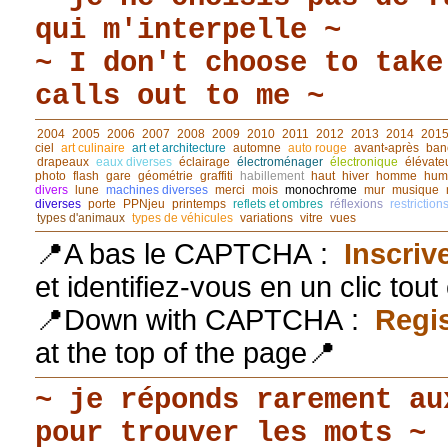
qui m'interpelle ~
~ I don't choose to take
calls out to me ~
2004
2005
2006
2007
2008
2009
2010
2011
2012
2013
2014
201
ciel
art culinaire
art et architecture
automne
auto rouge
avant◦après
ban
drapeaux
eaux diverses
éclairage
électroménager
électronique
élévate
photo
flash
gare
géométrie
graffiti
habillement
haut
hiver
homme
hum
divers
lune
machines diverses
merci
mois
monochrome
mur
musique
diverses
porte
PPNjeu
printemps
reflets et ombres
réflexions
restriction
types d'animaux
types de véhicules
variations
vitre
vues
📍A bas le CAPTCHA :
Inscriv
et identifiez-vous en un clic tou
📍Down with CAPTCHA :
Regis
at the top of the page📍
~ je réponds rarement au
pour trouver les mots ~