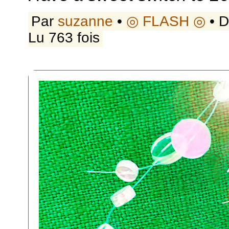
Par
suzanne
•
◎ FLASH ◎
• D
Lu 763 fois