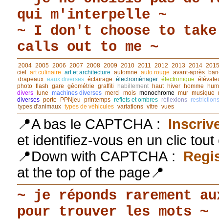
qui m'interpelle ~
~ I don't choose to take
calls out to me ~
2004
2005
2006
2007
2008
2009
2010
2011
2012
2013
2014
201
ciel
art culinaire
art et architecture
automne
auto rouge
avant◦après
ban
drapeaux
eaux diverses
éclairage
électroménager
électronique
élévate
photo
flash
gare
géométrie
graffiti
habillement
haut
hiver
homme
hum
divers
lune
machines diverses
merci
mois
monochrome
mur
musique
diverses
porte
PPNjeu
printemps
reflets et ombres
réflexions
restriction
types d'animaux
types de véhicules
variations
vitre
vues
📍A bas le CAPTCHA :
Inscriv
et identifiez-vous en un clic tou
📍Down with CAPTCHA :
Regis
at the top of the page📍
~ je réponds rarement au
pour trouver les mots ~