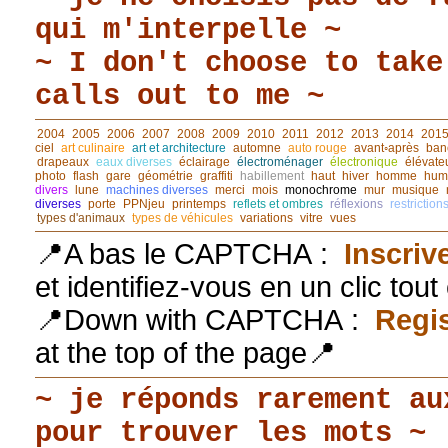
qui m'interpelle ~
~ I don't choose to take
calls out to me ~
2004
2005
2006
2007
2008
2009
2010
2011
2012
2013
2014
201
ciel
art culinaire
art et architecture
automne
auto rouge
avant◦après
ban
drapeaux
eaux diverses
éclairage
électroménager
électronique
élévate
photo
flash
gare
géométrie
graffiti
habillement
haut
hiver
homme
hum
divers
lune
machines diverses
merci
mois
monochrome
mur
musique
diverses
porte
PPNjeu
printemps
reflets et ombres
réflexions
restriction
types d'animaux
types de véhicules
variations
vitre
vues
📍A bas le CAPTCHA :
Inscriv
et identifiez-vous en un clic tou
📍Down with CAPTCHA :
Regis
at the top of the page📍
~ je réponds rarement au
pour trouver les mots ~