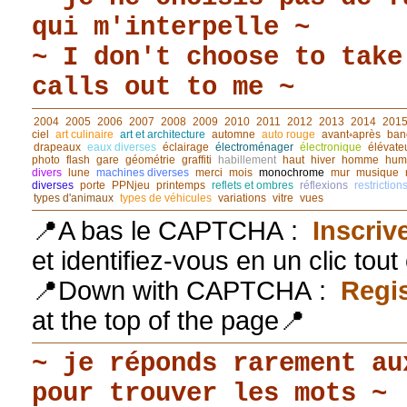
qui m'interpelle ~
~ I don't choose to take
calls out to me ~
2004
2005
2006
2007
2008
2009
2010
2011
2012
2013
2014
201
ciel
art culinaire
art et architecture
automne
auto rouge
avant◦après
ban
drapeaux
eaux diverses
éclairage
électroménager
électronique
élévate
photo
flash
gare
géométrie
graffiti
habillement
haut
hiver
homme
hum
divers
lune
machines diverses
merci
mois
monochrome
mur
musique
diverses
porte
PPNjeu
printemps
reflets et ombres
réflexions
restriction
types d'animaux
types de véhicules
variations
vitre
vues
📍A bas le CAPTCHA :
Inscriv
et identifiez-vous en un clic tou
📍Down with CAPTCHA :
Regis
at the top of the page📍
~ je réponds rarement au
pour trouver les mots ~