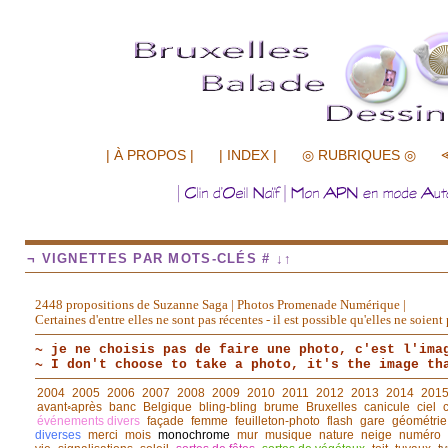
.................
| À PROPOS |
| INDEX |
◎ RUBRIQUES ◎
¬ VIGNETTES PAR MOTS-CLÉS # ↓↑
2448 propositions de Suzanne Saga | Photos Promenade Numérique |
Certaines d'entre elles ne sont pas récentes - il est possible qu'elles ne soie
~ je ne choisis pas de faire une photo, c'est l'ima
~ I don't choose to take a photo, it's the image th
2004
2005
2006
2007
2008
2009
2010
2011
2012
2013
2014
201
avant◦après
banc
Belgique
bling-bling
brume
Bruxelles
canicule
ciel
événements divers
façade
femme
feuilleton-photo
flash
gare
géométrie
diverses
merci
mois
monochrome
mur
musique
nature
neige
numéro