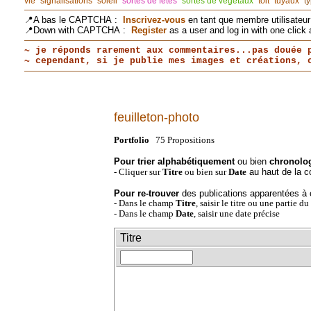
vie
signalisations
soleil
sortes de fêtes
sortes de végétaux
toit
tuyaux
t
📍A bas le CAPTCHA :
Inscrivez-vous
en tant que membre utilisateur 
📍Down with CAPTCHA :
Register
as a user and log in with one click 
~ je réponds rarement aux commentaires...pas douée 
~ cependant, si je publie mes images et créations,
feuilleton-photo
Portfolio
75 Propositions
Pour trier alphabétiquement
ou bien
chronolo
au haut de la c
- Cliquer sur
Titre
ou bien sur
Date
Pour re-trouver
des publications apparentées à 
- Dans le champ
Titre
, saisir le titre ou une partie d
- Dans le champ
Date
, saisir une date précise
Titre