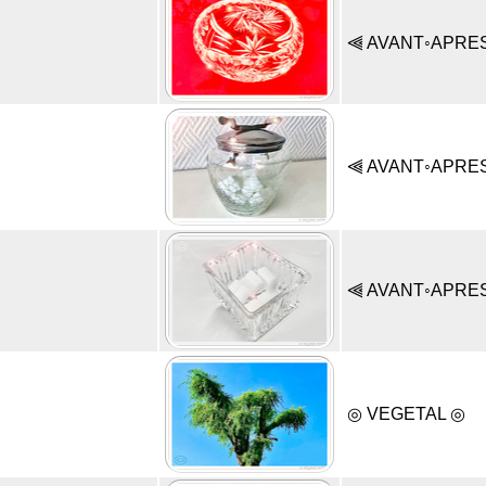
⫷ AVANT◦APRE
⫷ AVANT◦APRE
⫷ AVANT◦APRE
◎ VEGETAL ◎