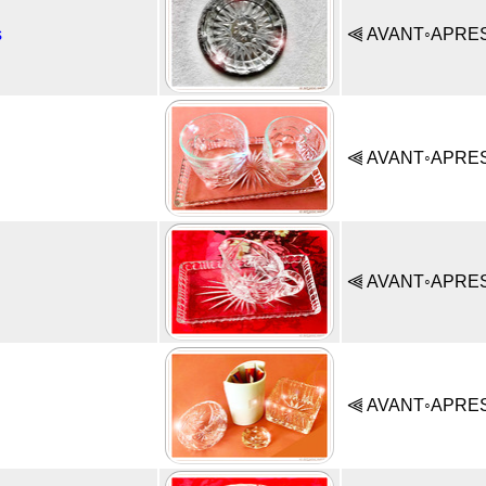
s
⫷ AVANT◦APRE
⫷ AVANT◦APRE
⫷ AVANT◦APRE
⫷ AVANT◦APRE