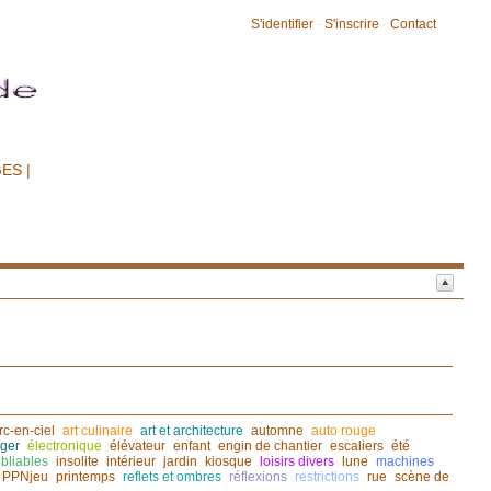
S'identifier
-
S'inscrire
-
Contact
ES |
rc-en-ciel
art culinaire
art et architecture
automne
auto rouge
ger
électronique
élévateur
enfant
engin de chantier
escaliers
été
bliables
insolite
intérieur
jardin
kiosque
loisirs divers
lune
machines
PPNjeu
printemps
reflets et ombres
réflexions
restrictions
rue
scène de