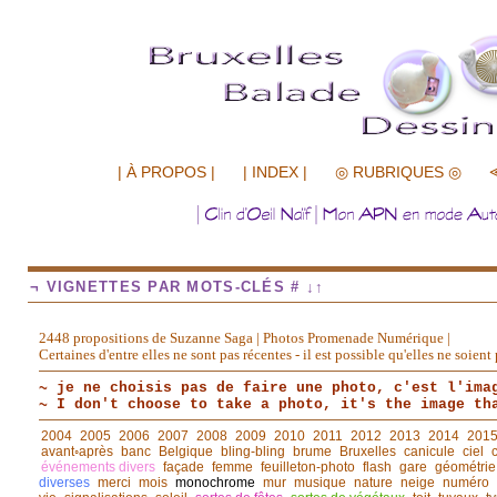
.................
| À PROPOS |
| INDEX |
◎ RUBRIQUES ◎
¬ VIGNETTES PAR MOTS-CLÉS # ↓↑
2448 propositions de Suzanne Saga | Photos Promenade Numérique |
Certaines d'entre elles ne sont pas récentes - il est possible qu'elles ne soie
~ je ne choisis pas de faire une photo, c'est l'ima
~ I don't choose to take a photo, it's the image th
2004
2005
2006
2007
2008
2009
2010
2011
2012
2013
2014
201
avant◦après
banc
Belgique
bling-bling
brume
Bruxelles
canicule
ciel
événements divers
façade
femme
feuilleton-photo
flash
gare
géométrie
diverses
merci
mois
monochrome
mur
musique
nature
neige
numéro