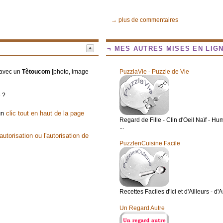
→ plus de commentaires
¬ MES AUTRES MISES EN LIG
t avec un
Tètoucom
[photo, image
PuzzlaVie - Puzzle de Vie
e ?
 un
clic tout en haut de la page
Regard de Fille - Clin d'Oeil Naïf - Hum
...
utorisation ou l'autorisation de
PuzzlenCuisine Facile
Recettes Faciles d'Ici et d'Ailleurs - d'
Un Regard Autre