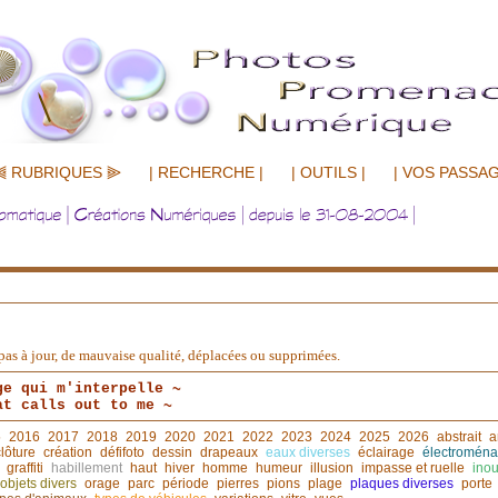
⫷ RUBRIQUES ⫸
| RECHERCHE |
| OUTILS |
| VOS PASSAG
nt pas à jour, de mauvaise qualité, déplacées ou supprimées.
ge qui m'interpelle ~
at calls out to me ~
5
2016
2017
2018
2019
2020
2021
2022
2023
2024
2025
2026
abstrait
a
clôture
création
défifoto
dessin
drapeaux
eaux diverses
éclairage
électroména
graffiti
habillement
haut
hiver
homme
humeur
illusion
impasse et ruelle
inou
objets divers
orage
parc
période
pierres
pions
plage
plaques diverses
porte