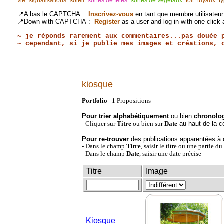
vie
signalisations
soleil
sortes de fêtes
sortes de végétaux
toit
tuyaux
t
📍A bas le CAPTCHA :
Inscrivez-vous
en tant que membre utilisateur 
📍Down with CAPTCHA :
Register
as a user and log in with one click 
~ je réponds rarement aux commentaires...pas douée 
~ cependant, si je publie mes images et créations,
kiosque
Portfolio
1
Propositions
Pour trier alphabétiquement
ou bien
chronolo
au haut de la c
- Cliquer sur
Titre
ou bien sur
Date
Pour re-trouver
des publications apparentées à 
- Dans le champ
Titre
, saisir le titre ou une partie d
- Dans le champ
Date
, saisir une date précise
Titre
Image
Kiosque