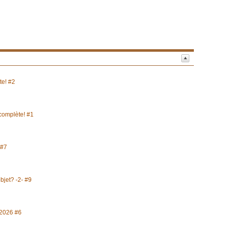
te! #2
 complète! #1
 #7
objet? -2- #9
t 2026 #6