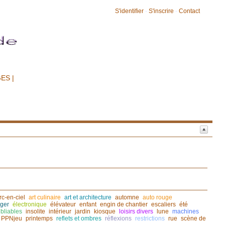
S'identifier
-
S'inscrire
-
Contact
ES |
rc-en-ciel
art culinaire
art et architecture
automne
auto rouge
ger
électronique
élévateur
enfant
engin de chantier
escaliers
été
bliables
insolite
intérieur
jardin
kiosque
loisirs divers
lune
machines
PPNjeu
printemps
reflets et ombres
réflexions
restrictions
rue
scène de