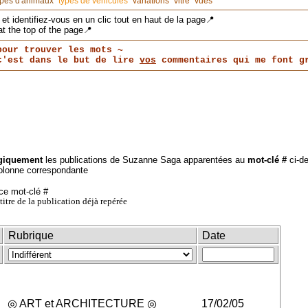
ypes d'animaux
types de véhicules
variations
vitre
vues
et identifiez-vous en un clic tout en haut de la page📍
at the top of the page📍
pour trouver les mots ~
 c'est dans le but de lire
vos
commentaires qui me font gr
giquement
les publications de Suzanne Saga apparentées au
mot-clé #
ci-d
olonne correspondante
ce mot-clé #
u titre de la publication déjà repérée
Rubrique
Date
◎ ART et ARCHITECTURE ◎
17/02/05