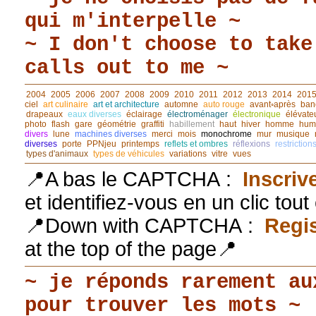
qui m'interpelle ~
~ I don't choose to take
calls out to me ~
2004
2005
2006
2007
2008
2009
2010
2011
2012
2013
2014
201
ciel
art culinaire
art et architecture
automne
auto rouge
avant◦après
ban
drapeaux
eaux diverses
éclairage
électroménager
électronique
élévate
photo
flash
gare
géométrie
graffiti
habillement
haut
hiver
homme
hum
divers
lune
machines diverses
merci
mois
monochrome
mur
musique
diverses
porte
PPNjeu
printemps
reflets et ombres
réflexions
restriction
types d'animaux
types de véhicules
variations
vitre
vues
📍A bas le CAPTCHA :
Inscriv
et identifiez-vous en un clic tou
📍Down with CAPTCHA :
Regis
at the top of the page📍
~ je réponds rarement au
pour trouver les mots ~