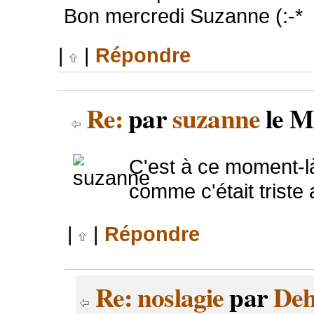
Bon mercredi Suzanne (:-*
|
|
Répondre
Re:
par
suzanne
le M
C'est à ce moment-l
comme c'était triste a
|
|
Répondre
Re: noslagie
par
Deh