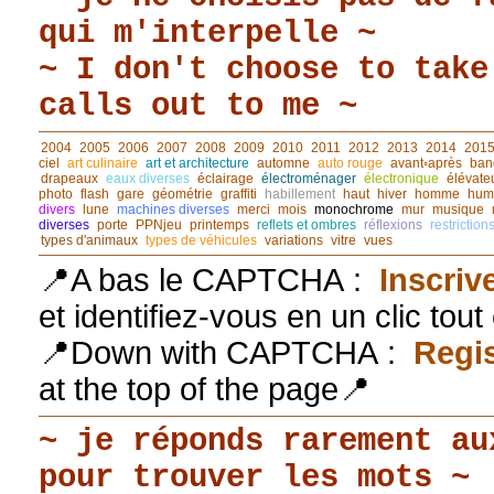
qui m'interpelle ~
~ I don't choose to take
calls out to me ~
2004
2005
2006
2007
2008
2009
2010
2011
2012
2013
2014
201
ciel
art culinaire
art et architecture
automne
auto rouge
avant◦après
ban
drapeaux
eaux diverses
éclairage
électroménager
électronique
élévate
photo
flash
gare
géométrie
graffiti
habillement
haut
hiver
homme
hum
divers
lune
machines diverses
merci
mois
monochrome
mur
musique
diverses
porte
PPNjeu
printemps
reflets et ombres
réflexions
restriction
types d'animaux
types de véhicules
variations
vitre
vues
📍A bas le CAPTCHA :
Inscriv
et identifiez-vous en un clic tou
📍Down with CAPTCHA :
Regis
at the top of the page📍
~ je réponds rarement au
pour trouver les mots ~