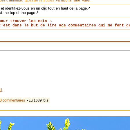
ypes d'animaux
types de véhicules
variations
vitre
vues
et identifiez-vous en un clic tout en haut de la page📍
at the top of the page📍
pour trouver les mots ~
 c'est dans le but de lire
vos
commentaires qui me font gr
u
0 commentaires
• Lu 1639 fois