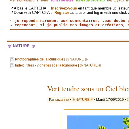
vie
signalisations
soleil
sortes de fêtes
sortes de végétaux
toit
tuyaux
t
📍A bas le CAPTCHA :
Inscrivez-vous
en tant que membre utilisateur 
📍Down with CAPTCHA :
Register
as a user and log in with one click 
~ je réponds rarement aux commentaires...pas douée 
~ cependant, si je publie mes images et créations,
◎ NATURE ◎
Photographies
de la
Rubrique
| ◎ NATURE ◎
Index
[ titres - vignettes ] de la
Rubrique
| ◎ NATURE ◎
Vert tendre sous un Ciel ble
Par
suzanne
•
◎ NATURE ◎
• Mardi 17/09/2019 •
2