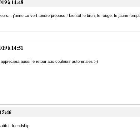
019 à 14:48
rs... j'aime ce vert tendre proposé ! bientôt le brun, le rouge, le jaune rem
019 à 14:51
 appréciera aussi le retour aux couleurs automnales :-)
 15:46
utiful friendship