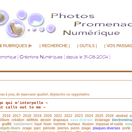
⫷ RUBRIQUES ⫸
| RECHERCHE |
| OUTILS |
| VOS PASSAG
nt pas à jour, de mauvaise qualité, déplacées ou supprimées.
ge qui m'interpelle ~
at calls out to me ~
5
2016
2017
2018
2019
2020
2021
2022
2023
2024
2025
2026
abstrait
a
clôture
création
défifoto
dessin
drapeaux
eaux diverses
éclairage
électroména
graffiti
habillement
haut
hiver
homme
humeur
illusion
impasse et ruelle
inou
objets divers
orage
parc
période
pierres
pions
plage
plaques diverses
porte