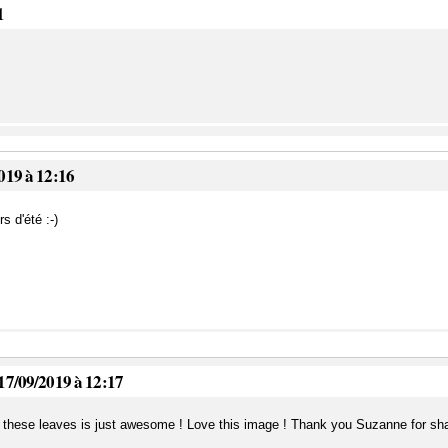
1
019 à 12:16
s d'été :-)
 17/09/2019 à 12:17
 these leaves is just awesome ! Love this image ! Thank you Suzanne for sha