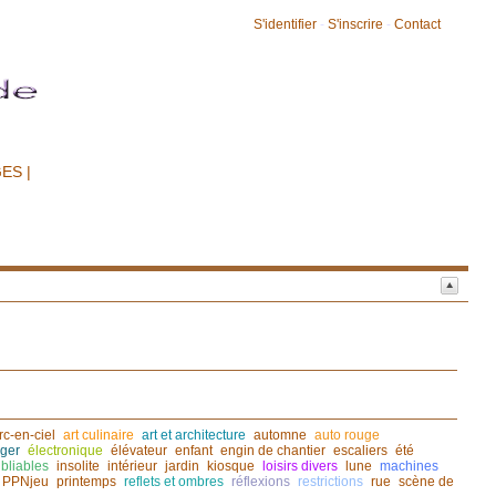
S'identifier
-
S'inscrire
-
Contact
ES |
rc-en-ciel
art culinaire
art et architecture
automne
auto rouge
ger
électronique
élévateur
enfant
engin de chantier
escaliers
été
bliables
insolite
intérieur
jardin
kiosque
loisirs divers
lune
machines
PPNjeu
printemps
reflets et ombres
réflexions
restrictions
rue
scène de