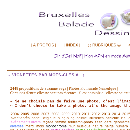
.................
| À PROPOS |
| INDEX |
◎ RUBRIQUES ◎
¬ VIGNETTES PAR MOTS-CLÉS # ↓↑
2448 propositions de Suzanne Saga | Photos Promenade Numérique |
Certaines d'entre elles ne sont pas récentes - il est possible qu'elles ne soie
~ je ne choisis pas de faire une photo, c'est l'ima
~ I don't choose to take a photo, it's the image th
2004
2005
2006
2007
2008
2009
2010
2011
2012
2013
2014
201
avant◦après
banc
Belgique
bling-bling
brume
Bruxelles
canicule
ciel
événements divers
façade
femme
feuilleton-photo
flash
gare
géométrie
diverses
merci
mois
monochrome
mur
musique
nature
neige
numéro