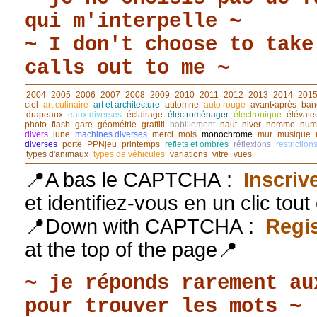
qui m'interpelle ~
~ I don't choose to take
calls out to me ~
2004
2005
2006
2007
2008
2009
2010
2011
2012
2013
2014
201
ciel
art culinaire
art et architecture
automne
auto rouge
avant◦après
ban
drapeaux
eaux diverses
éclairage
électroménager
électronique
élévate
photo
flash
gare
géométrie
graffiti
habillement
haut
hiver
homme
hum
divers
lune
machines diverses
merci
mois
monochrome
mur
musique
diverses
porte
PPNjeu
printemps
reflets et ombres
réflexions
restriction
types d'animaux
types de véhicules
variations
vitre
vues
📍A bas le CAPTCHA :
Inscriv
et identifiez-vous en un clic tou
📍Down with CAPTCHA :
Regis
at the top of the page📍
~ je réponds rarement au
pour trouver les mots ~