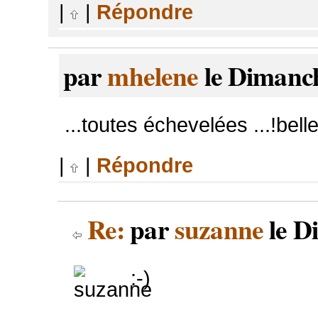
|
|
Répondre
par
mhelene
le Dimanch
...toutes échevelées ...!belle
|
|
Répondre
Re:
par
suzanne
le D
:-)