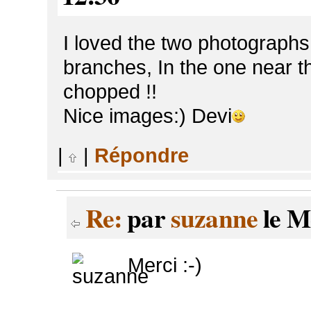
I loved the two photographs
branches, In the one near th
chopped !!
Nice images:) Devi
|
|
Répondre
Re:
par
suzanne
le M
Merci :-)