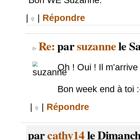
|
|
Répondre
Re:
par
suzanne
le S
Oh ! Oui ! Il m'arriv
Bon week end à toi :
|
|
Répondre
par
cathy14
le Dimanch