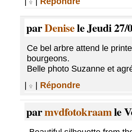
|
|
Répondre
par
Denise
le Jeudi 27/
Ce bel arbre attend le print
bourgeons.
Belle photo Suzanne et agré
|
|
Répondre
par
mvdfotokraam
le V
Beautiful silhouette from th