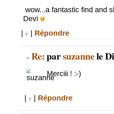
wow...a fantastic find and sh
Devi
|
|
Répondre
Re:
par
suzanne
le D
Merciii ! :-)
|
|
Répondre