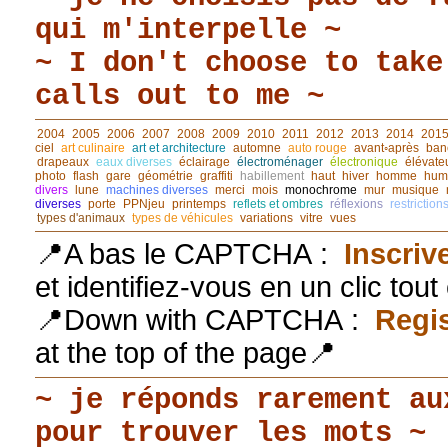
qui m'interpelle ~
~ I don't choose to take
calls out to me ~
2004
2005
2006
2007
2008
2009
2010
2011
2012
2013
2014
201
ciel
art culinaire
art et architecture
automne
auto rouge
avant◦après
ban
drapeaux
eaux diverses
éclairage
électroménager
électronique
élévate
photo
flash
gare
géométrie
graffiti
habillement
haut
hiver
homme
hum
divers
lune
machines diverses
merci
mois
monochrome
mur
musique
diverses
porte
PPNjeu
printemps
reflets et ombres
réflexions
restriction
types d'animaux
types de véhicules
variations
vitre
vues
📍A bas le CAPTCHA :
Inscriv
et identifiez-vous en un clic tou
📍Down with CAPTCHA :
Regis
at the top of the page📍
~ je réponds rarement au
pour trouver les mots ~