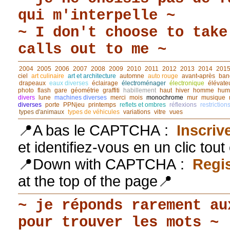
qui m'interpelle ~
~ I don't choose to take
calls out to me ~
2004
2005
2006
2007
2008
2009
2010
2011
2012
2013
2014
201
ciel
art culinaire
art et architecture
automne
auto rouge
avant◦après
ban
drapeaux
eaux diverses
éclairage
électroménager
électronique
élévate
photo
flash
gare
géométrie
graffiti
habillement
haut
hiver
homme
hum
divers
lune
machines diverses
merci
mois
monochrome
mur
musique
diverses
porte
PPNjeu
printemps
reflets et ombres
réflexions
restriction
types d'animaux
types de véhicules
variations
vitre
vues
📍A bas le CAPTCHA :
Inscriv
et identifiez-vous en un clic tou
📍Down with CAPTCHA :
Regis
at the top of the page📍
~ je réponds rarement au
pour trouver les mots ~