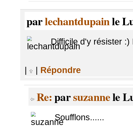
par
lechantdupain
le L
Difficile d'y résister :)
|
|
Répondre
Re:
par
suzanne
le L
Soufflons......