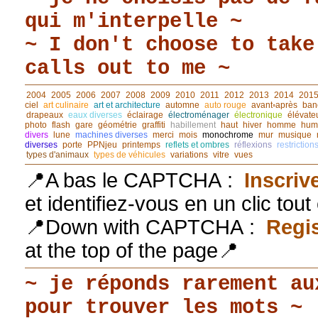
qui m'interpelle ~
~ I don't choose to take
calls out to me ~
2004
2005
2006
2007
2008
2009
2010
2011
2012
2013
2014
201
ciel
art culinaire
art et architecture
automne
auto rouge
avant◦après
ban
drapeaux
eaux diverses
éclairage
électroménager
électronique
élévate
photo
flash
gare
géométrie
graffiti
habillement
haut
hiver
homme
hum
divers
lune
machines diverses
merci
mois
monochrome
mur
musique
diverses
porte
PPNjeu
printemps
reflets et ombres
réflexions
restriction
types d'animaux
types de véhicules
variations
vitre
vues
📍A bas le CAPTCHA :
Inscriv
et identifiez-vous en un clic tou
📍Down with CAPTCHA :
Regis
at the top of the page📍
~ je réponds rarement au
pour trouver les mots ~