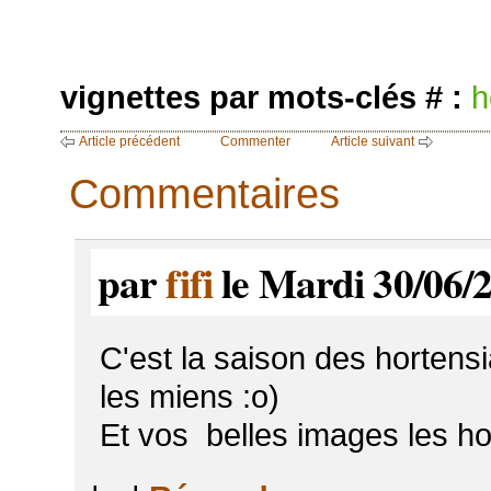
vignettes par mots-clés # :
h
Article précédent
Commenter
Article suivant
Commentaires
par
fifi
le Mardi 30/06/2
C'est la saison des hortens
les miens :o)
Et vos belles images les h