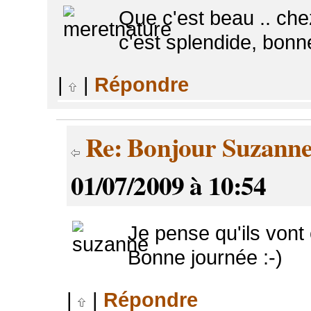
Que c'est beau .. chez
c'est splendide, bonn
|
|
Répondre
Re: Bonjour Suzann
01/07/2009 à 10:54
Je pense qu'ils vont
Bonne journée :-)
|
|
Répondre