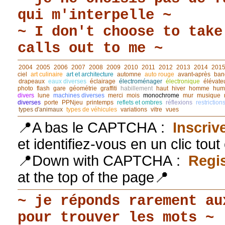
qui m'interpelle ~
~ I don't choose to take
calls out to me ~
2004
2005
2006
2007
2008
2009
2010
2011
2012
2013
2014
201
ciel
art culinaire
art et architecture
automne
auto rouge
avant◦après
ban
drapeaux
eaux diverses
éclairage
électroménager
électronique
élévate
photo
flash
gare
géométrie
graffiti
habillement
haut
hiver
homme
hum
divers
lune
machines diverses
merci
mois
monochrome
mur
musique
diverses
porte
PPNjeu
printemps
reflets et ombres
réflexions
restriction
types d'animaux
types de véhicules
variations
vitre
vues
📍A bas le CAPTCHA :
Inscriv
et identifiez-vous en un clic tou
📍Down with CAPTCHA :
Regis
at the top of the page📍
~ je réponds rarement au
pour trouver les mots ~