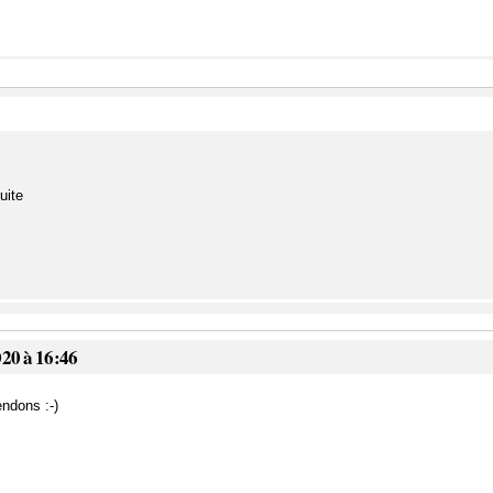
uite
020 à 16:46
endons :-)