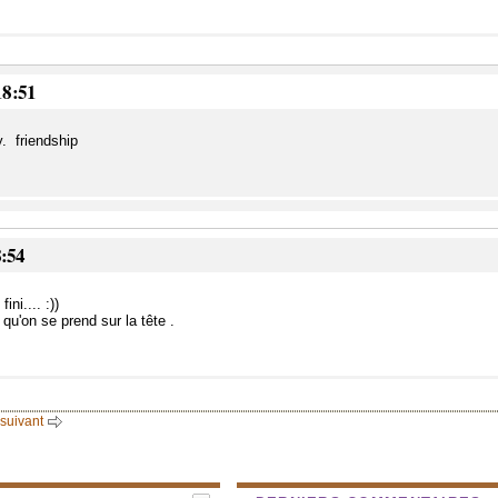
18:51
. friendship
8:54
ni.... :))
 qu'on se prend sur la tête .
 suivant