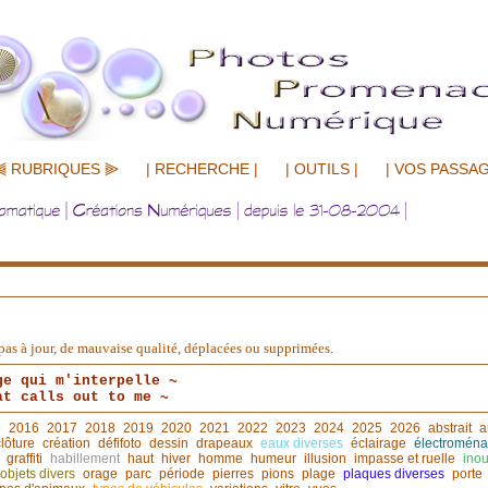
⫷ RUBRIQUES ⫸
| RECHERCHE |
| OUTILS |
| VOS PASSAG
nt pas à jour, de mauvaise qualité, déplacées ou supprimées.
ge qui m'interpelle ~
at calls out to me ~
5
2016
2017
2018
2019
2020
2021
2022
2023
2024
2025
2026
abstrait
a
clôture
création
défifoto
dessin
drapeaux
eaux diverses
éclairage
électroména
graffiti
habillement
haut
hiver
homme
humeur
illusion
impasse et ruelle
inou
objets divers
orage
parc
période
pierres
pions
plage
plaques diverses
porte