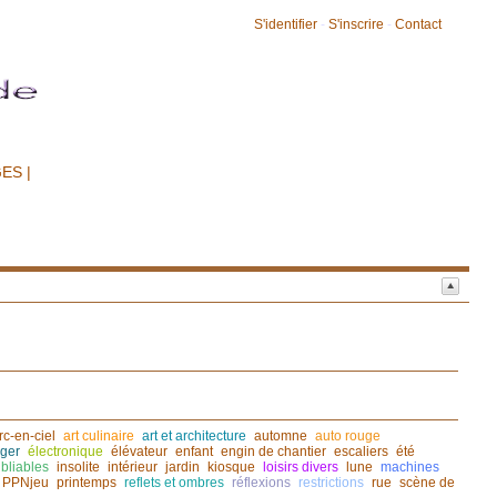
S'identifier
-
S'inscrire
-
Contact
ES |
rc-en-ciel
art culinaire
art et architecture
automne
auto rouge
ger
électronique
élévateur
enfant
engin de chantier
escaliers
été
bliables
insolite
intérieur
jardin
kiosque
loisirs divers
lune
machines
PPNjeu
printemps
reflets et ombres
réflexions
restrictions
rue
scène de