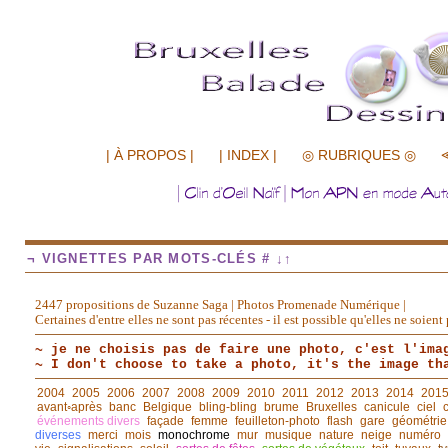
.................
| À PROPOS |
| INDEX |
◎ RUBRIQUES ◎
¬ VIGNETTES PAR MOTS-CLÉS # ↓↑
2447 propositions de Suzanne Saga | Photos Promenade Numérique |
Certaines d'entre elles ne sont pas récentes - il est possible qu'elles ne soie
~ je ne choisis pas de faire une photo, c'est l'ima
~ I don't choose to take a photo, it's the image th
2004
2005
2006
2007
2008
2009
2010
2011
2012
2013
2014
201
avant◦après
banc
Belgique
bling-bling
brume
Bruxelles
canicule
ciel
événements divers
façade
femme
feuilleton-photo
flash
gare
géométrie
diverses
merci
mois
monochrome
mur
musique
nature
neige
numéro