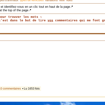
ypes d'animaux
types de véhicules
variations
vitre
vues
et identifiez-vous en un clic tout en haut de la page📍
at the top of the page📍
pour trouver les mots ~
 c'est dans le but de lire
vos
commentaires qui me font gr
10 commentaires
• Lu 1653 fois