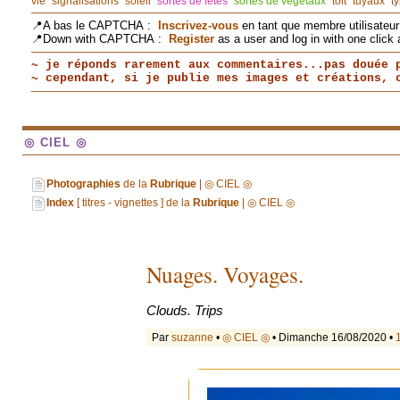
vie
signalisations
soleil
sortes de fêtes
sortes de végétaux
toit
tuyaux
t
📍A bas le CAPTCHA :
Inscrivez-vous
en tant que membre utilisateur 
📍Down with CAPTCHA :
Register
as a user and log in with one click 
~ je réponds rarement aux commentaires...pas douée 
~ cependant, si je publie mes images et créations,
◎ CIEL ◎
Photographies
de la
Rubrique
| ◎ CIEL ◎
Index
[ titres - vignettes ] de la
Rubrique
| ◎ CIEL ◎
Nuages. Voyages.
Clouds. Trips
Par
suzanne
•
◎ CIEL ◎
• Dimanche 16/08/2020 •