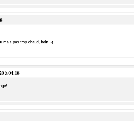
58
 mais pas trop chaud, hein :-)
20 à 04:18
age!