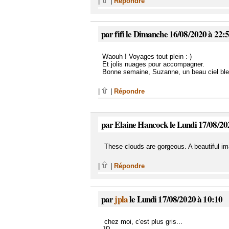
|
|
Répondre
par fifi le Dimanche 16/08/2020 à 22:
Waouh ! Voyages tout plein :-)
Et jolis nuages pour accompagner.
Bonne semaine, Suzanne, un beau ciel bleu
|
|
Répondre
par Elaine Hancock le Lundi 17/08/20
These clouds are gorgeous. A beautiful im
|
|
Répondre
par
jpla
le Lundi 17/08/2020 à 10:10
chez moi, c'est plus gris...