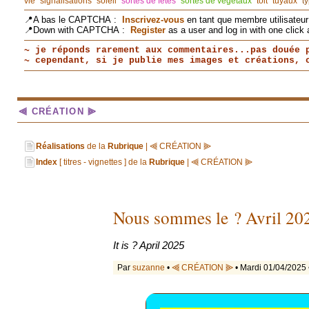
vie
signalisations
soleil
sortes de fêtes
sortes de végétaux
toit
tuyaux
t
📍A bas le CAPTCHA :
Inscrivez-vous
en tant que membre utilisateur 
📍Down with CAPTCHA :
Register
as a user and log in with one click 
~ je réponds rarement aux commentaires...pas douée 
~ cependant, si je publie mes images et créations,
⫷ CRÉATION ⫸
Réalisations
de la
Rubrique
| ⫷ CRÉATION ⫸
Index
[ titres - vignettes ] de la
Rubrique
| ⫷ CRÉATION ⫸
Nous sommes le ? Avril 20
It is ? April 2025
Par
suzanne
•
⫷ CRÉATION ⫸
• Mardi 01/04/2025