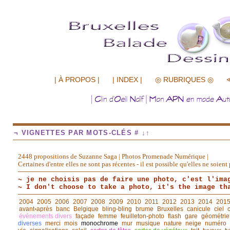
.................
| À PROPOS |
| INDEX |
◎ RUBRIQUES ◎
¬ VIGNETTES PAR MOTS-CLÉS # ↓↑
2448 propositions de Suzanne Saga | Photos Promenade Numérique |
Certaines d'entre elles ne sont pas récentes - il est possible qu'elles ne soie
~ je ne choisis pas de faire une photo, c'est l'ima
~ I don't choose to take a photo, it's the image th
2004
2005
2006
2007
2008
2009
2010
2011
2012
2013
2014
201
avant◦après
banc
Belgique
bling-bling
brume
Bruxelles
canicule
ciel
événements divers
façade
femme
feuilleton-photo
flash
gare
géométrie
diverses
merci
mois
monochrome
mur
musique
nature
neige
numéro