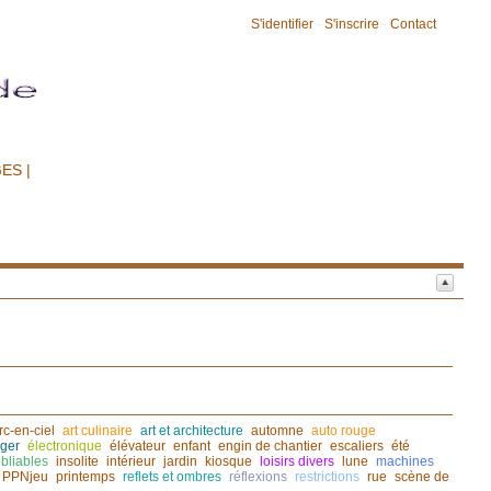
S'identifier
-
S'inscrire
-
Contact
ES |
rc-en-ciel
art culinaire
art et architecture
automne
auto rouge
ger
électronique
élévateur
enfant
engin de chantier
escaliers
été
bliables
insolite
intérieur
jardin
kiosque
loisirs divers
lune
machines
PPNjeu
printemps
reflets et ombres
réflexions
restrictions
rue
scène de