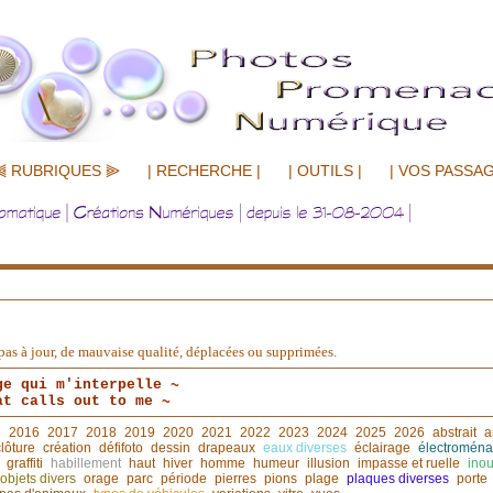
⫷ RUBRIQUES ⫸
| RECHERCHE |
| OUTILS |
| VOS PASSAG
nt pas à jour, de mauvaise qualité, déplacées ou supprimées.
ge qui m'interpelle ~
at calls out to me ~
5
2016
2017
2018
2019
2020
2021
2022
2023
2024
2025
2026
abstrait
a
clôture
création
défifoto
dessin
drapeaux
eaux diverses
éclairage
électroména
graffiti
habillement
haut
hiver
homme
humeur
illusion
impasse et ruelle
inou
objets divers
orage
parc
période
pierres
pions
plage
plaques diverses
porte