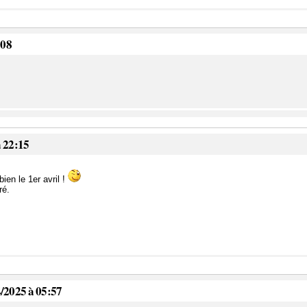
:08
 22:15
en le 1er avril !
ré.
/2025 à 05:57