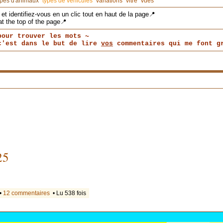
ypes d'animaux
types de véhicules
variations
vitre
vues
et identifiez-vous en un clic tout en haut de la page📍
at the top of the page📍
pour trouver les mots ~
 c'est dans le but de lire
vos
commentaires qui me font gr
25
 •
12 commentaires
• Lu 538 fois