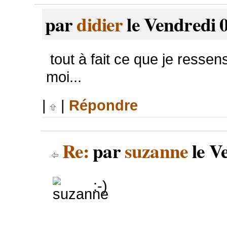
par
didier
le Vendredi 0
tout à fait ce que je ressen
moi...
|
|
Répondre
Re:
par
suzanne
le V
:-)