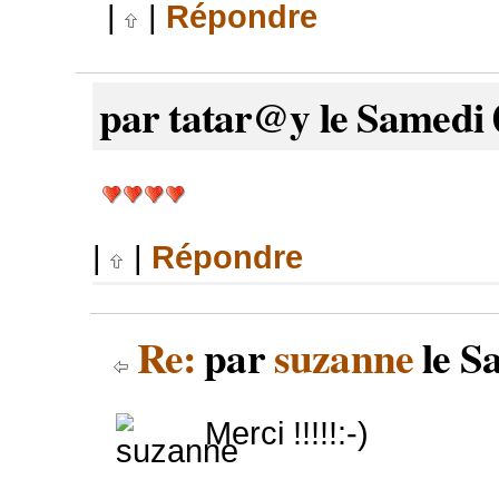
|
|
Répondre
par tatar@y le Samedi 
|
|
Répondre
Re:
par
suzanne
le S
Merci !!!!!:-)