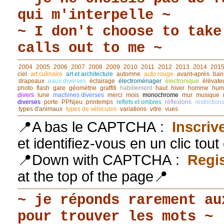
qui m'interpelle ~
~ I don't choose to take
calls out to me ~
2004
2005
2006
2007
2008
2009
2010
2011
2012
2013
2014
201
ciel
art culinaire
art et architecture
automne
auto rouge
avant◦après
ban
drapeaux
eaux diverses
éclairage
électroménager
électronique
élévate
photo
flash
gare
géométrie
graffiti
habillement
haut
hiver
homme
hum
divers
lune
machines diverses
merci
mois
monochrome
mur
musique
diverses
porte
PPNjeu
printemps
reflets et ombres
réflexions
restriction
types d'animaux
types de véhicules
variations
vitre
vues
📍A bas le CAPTCHA :
Inscriv
et identifiez-vous en un clic tou
📍Down with CAPTCHA :
Regis
at the top of the page📍
~ je réponds rarement au
pour trouver les mots ~