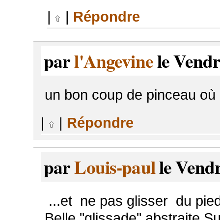
|
|
Répondre
par
l'Angevine
le Vendr
un bon coup de pinceau où 
|
|
Répondre
par
Louis-paul
le Vendr
...et ne pas glisser du pie
Belle "glissade" abstraite S