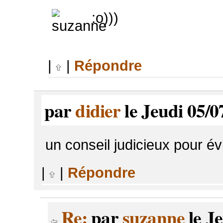
:o)))
|
|
Répondre
par
didier
le Jeudi 05/0
un conseil judicieux pour évi
|
|
Répondre
Re:
par
suzanne
le Je