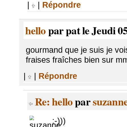
|
|
Répondre
hello
par pat le Jeudi 0
gourmand que je suis je voi
fraises fraîches bien su
|
|
Répondre
Re: hello
par
suzann
:-)))