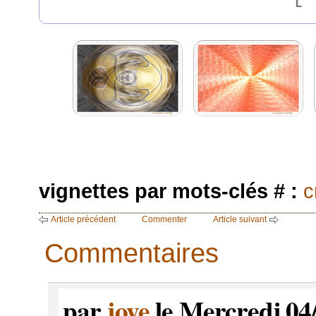
vignettes par mots-clés # :
c
Article précédent
Commenter
Article suivant
Commentaires
par
joye
le Mercredi 04