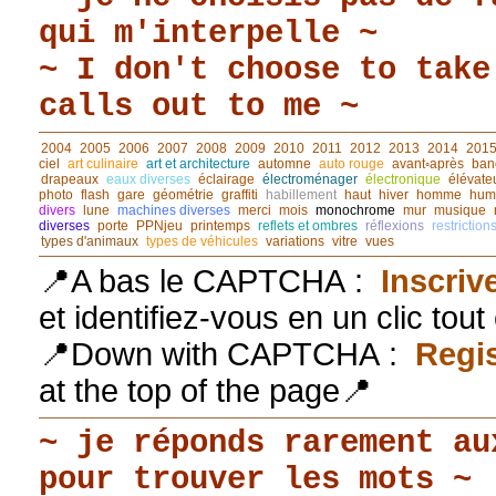
qui m'interpelle ~
~ I don't choose to take
calls out to me ~
2004
2005
2006
2007
2008
2009
2010
2011
2012
2013
2014
201
ciel
art culinaire
art et architecture
automne
auto rouge
avant◦après
ban
drapeaux
eaux diverses
éclairage
électroménager
électronique
élévate
photo
flash
gare
géométrie
graffiti
habillement
haut
hiver
homme
hum
divers
lune
machines diverses
merci
mois
monochrome
mur
musique
diverses
porte
PPNjeu
printemps
reflets et ombres
réflexions
restriction
types d'animaux
types de véhicules
variations
vitre
vues
📍A bas le CAPTCHA :
Inscriv
et identifiez-vous en un clic tou
📍Down with CAPTCHA :
Regis
at the top of the page📍
~ je réponds rarement au
pour trouver les mots ~