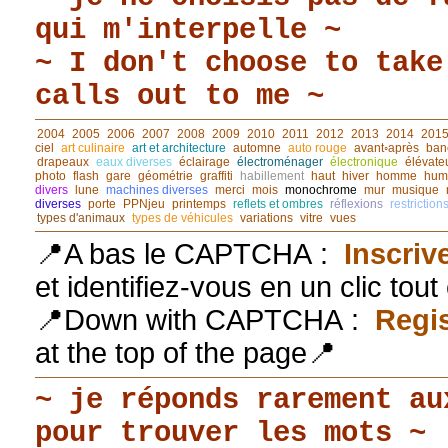
qui m'interpelle ~
~ I don't choose to take
calls out to me ~
2004
2005
2006
2007
2008
2009
2010
2011
2012
2013
2014
201
ciel
art culinaire
art et architecture
automne
auto rouge
avant◦après
ban
drapeaux
eaux diverses
éclairage
électroménager
électronique
élévate
photo
flash
gare
géométrie
graffiti
habillement
haut
hiver
homme
hum
divers
lune
machines diverses
merci
mois
monochrome
mur
musique
diverses
porte
PPNjeu
printemps
reflets et ombres
réflexions
restriction
types d'animaux
types de véhicules
variations
vitre
vues
📍A bas le CAPTCHA :
Inscriv
et identifiez-vous en un clic tou
📍Down with CAPTCHA :
Regis
at the top of the page📍
~ je réponds rarement au
pour trouver les mots ~