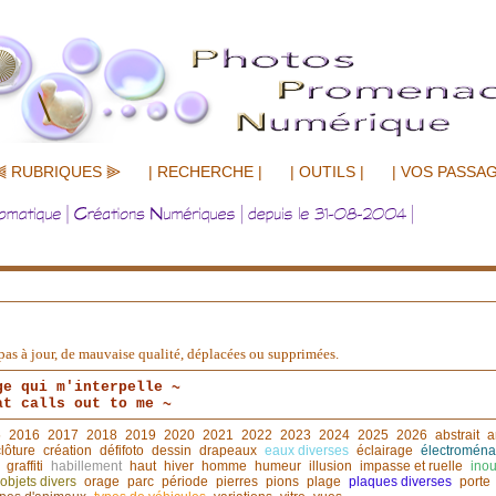
⫷ RUBRIQUES ⫸
| RECHERCHE |
| OUTILS |
| VOS PASSAG
nt pas à jour, de mauvaise qualité, déplacées ou supprimées.
ge qui m'interpelle ~
at calls out to me ~
5
2016
2017
2018
2019
2020
2021
2022
2023
2024
2025
2026
abstrait
a
clôture
création
défifoto
dessin
drapeaux
eaux diverses
éclairage
électroména
graffiti
habillement
haut
hiver
homme
humeur
illusion
impasse et ruelle
inou
objets divers
orage
parc
période
pierres
pions
plage
plaques diverses
porte