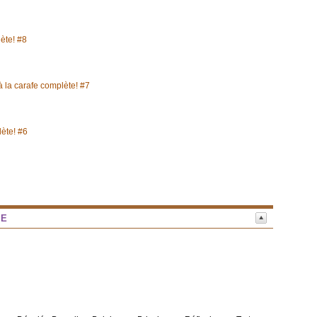
lète! #8
à la carafe complète! #7
lète! #6
NE