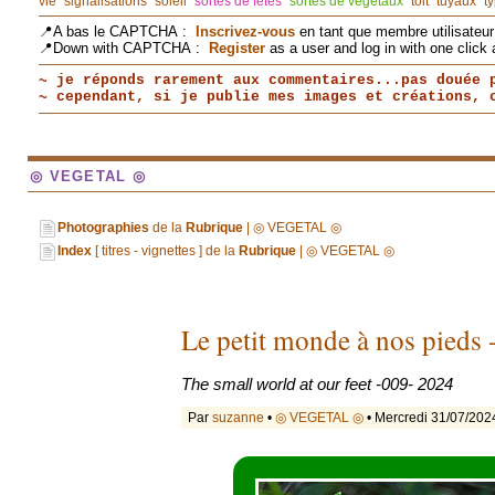
vie
signalisations
soleil
sortes de fêtes
sortes de végétaux
toit
tuyaux
t
📍A bas le CAPTCHA :
Inscrivez-vous
en tant que membre utilisateur 
📍Down with CAPTCHA :
Register
as a user and log in with one click 
~ je réponds rarement aux commentaires...pas douée 
~ cependant, si je publie mes images et créations,
◎ VEGETAL ◎
Photographies
de la
Rubrique
| ◎ VEGETAL ◎
Index
[ titres - vignettes ] de la
Rubrique
| ◎ VEGETAL ◎
Le petit monde à nos pieds
The small world at our feet -009- 2024
Par
suzanne
•
◎ VEGETAL ◎
• Mercredi 31/07/202