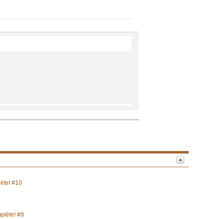
lète! #10
mplète! #9