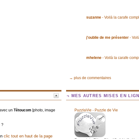
suzanne
- Voilà la carafe comp
j'oublie de me présenter
- Voil
mhelene
- Voilà la carafe comp
→ plus de commentaires
¬ MES AUTRES MISES EN LIG
t avec un
Tètoucom
[photo, image
PuzzlaVie - Puzzle de Vie
e ?
 un
clic tout en haut de la page