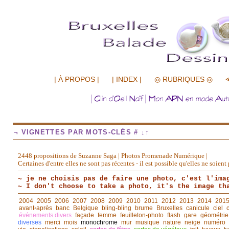
.................
| À PROPOS |
| INDEX |
◎ RUBRIQUES ◎
¬ VIGNETTES PAR MOTS-CLÉS # ↓↑
2448 propositions de Suzanne Saga | Photos Promenade Numérique |
Certaines d'entre elles ne sont pas récentes - il est possible qu'elles ne soie
~ je ne choisis pas de faire une photo, c'est l'ima
~ I don't choose to take a photo, it's the image th
2004
2005
2006
2007
2008
2009
2010
2011
2012
2013
2014
201
avant◦après
banc
Belgique
bling-bling
brume
Bruxelles
canicule
ciel
événements divers
façade
femme
feuilleton-photo
flash
gare
géométrie
diverses
merci
mois
monochrome
mur
musique
nature
neige
numéro