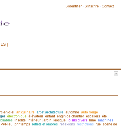
S'identifier
-
S'inscrire
-
Contact
ES |
rc-en-ciel
art culinaire
art et architecture
automne
auto rouge
ger
électronique
élévateur
enfant
engin de chantier
escaliers
été
bliables
insolite
intérieur
jardin
kiosque
loisirs divers
lune
machines
PPNjeu
printemps
reflets et ombres
réflexions
restrictions
rue
scène de