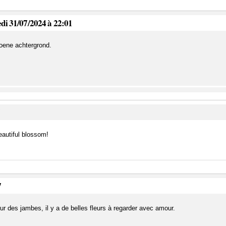
edi 31/07/2024 à 22:01
oene achtergrond.
7
eautiful blossom!
7
r des jambes, il y a de belles fleurs à regarder avec amour.