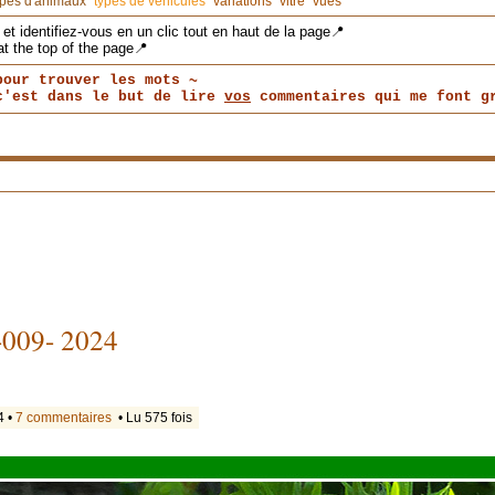
ypes d'animaux
types de véhicules
variations
vitre
vues
et identifiez-vous en un clic tout en haut de la page📍
at the top of the page📍
pour trouver les mots ~
 c'est dans le but de lire
vos
commentaires qui me font gr
 -009- 2024
4 •
7 commentaires
• Lu 575 fois