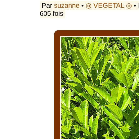
Par
suzanne
•
◎ VEGETAL ◎
• 
605 fois