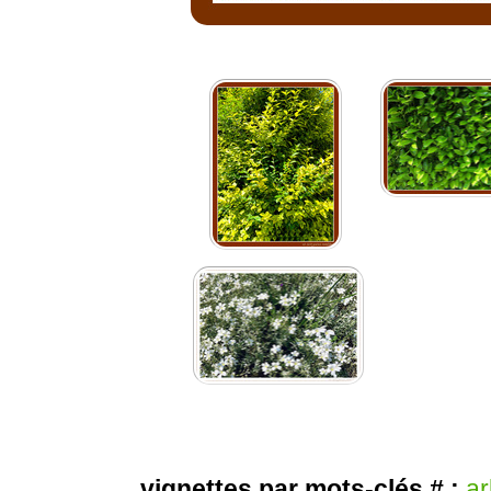
vignettes par mots-clés # :
ar