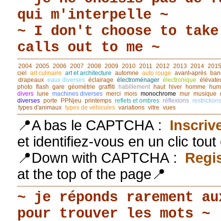
qui m'interpelle ~
~ I don't choose to take
calls out to me ~
2004
2005
2006
2007
2008
2009
2010
2011
2012
2013
2014
201
ciel
art culinaire
art et architecture
automne
auto rouge
avant◦après
ban
drapeaux
eaux diverses
éclairage
électroménager
électronique
élévate
photo
flash
gare
géométrie
graffiti
habillement
haut
hiver
homme
hum
divers
lune
machines diverses
merci
mois
monochrome
mur
musique
diverses
porte
PPNjeu
printemps
reflets et ombres
réflexions
restriction
types d'animaux
types de véhicules
variations
vitre
vues
📍A bas le CAPTCHA :
Inscriv
et identifiez-vous en un clic tou
📍Down with CAPTCHA :
Regis
at the top of the page📍
~ je réponds rarement au
pour trouver les mots ~