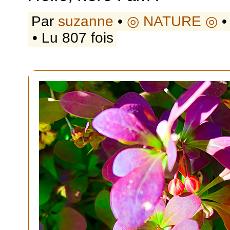
Par
suzanne
•
◎ NATURE ◎
•
• Lu 807 fois