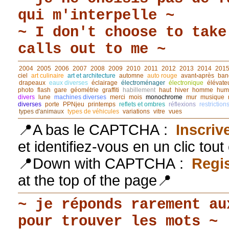
qui m'interpelle ~
~ I don't choose to take
calls out to me ~
2004
2005
2006
2007
2008
2009
2010
2011
2012
2013
2014
201
ciel
art culinaire
art et architecture
automne
auto rouge
avant◦après
ban
drapeaux
eaux diverses
éclairage
électroménager
électronique
élévate
photo
flash
gare
géométrie
graffiti
habillement
haut
hiver
homme
hum
divers
lune
machines diverses
merci
mois
monochrome
mur
musique
diverses
porte
PPNjeu
printemps
reflets et ombres
réflexions
restriction
types d'animaux
types de véhicules
variations
vitre
vues
📍A bas le CAPTCHA :
Inscriv
et identifiez-vous en un clic tou
📍Down with CAPTCHA :
Regis
at the top of the page📍
~ je réponds rarement au
pour trouver les mots ~