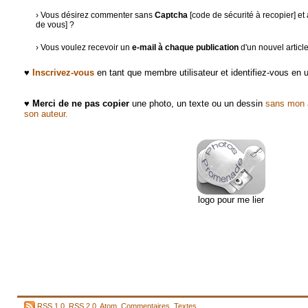
› Vous désirez commenter sans
Captcha
[code de sécurité à recopier] e
de vous] ?
› Vous voulez recevoir un
e-mail à chaque publication
d'un nouvel articl
♥
Inscrivez-vous
en tant que membre utilisateur et identifiez-vous en
♥
Merci de ne pas copier
une photo, un texte ou un dessin
sans mon a
son auteur.
logo pour me lier
RSS 1.0
,
RSS 2.0
,
Atom
,
Commentaires
,
Textes
,