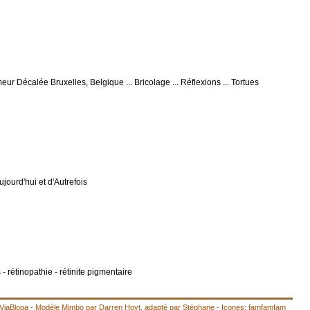
eur Décalée Bruxelles, Belgique ... Bricolage ... Réflexions ... Tortues
Aujourd'hui et d'Autrefois
- rétinopathie - rétinite pigmentaire
ViaBloga
- Modèle
Mimbo
par
Darren Hoyt
, adapté par
Stéphane
- Icones:
famfamfam