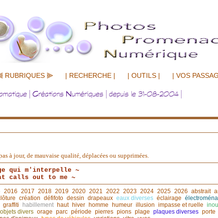
⫷ RUBRIQUES ⫸
| RECHERCHE |
| OUTILS |
| VOS PASSAG
nt pas à jour, de mauvaise qualité, déplacées ou supprimées.
ge qui m'interpelle ~
at calls out to me ~
5
2016
2017
2018
2019
2020
2021
2022
2023
2024
2025
2026
abstrait
a
clôture
création
défifoto
dessin
drapeaux
eaux diverses
éclairage
électroména
graffiti
habillement
haut
hiver
homme
humeur
illusion
impasse et ruelle
inou
objets divers
orage
parc
période
pierres
pions
plage
plaques diverses
porte