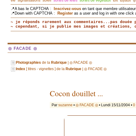
vie
signalisations
soleil
sortes de fêtes
sortes de végétaux
toit
tuyaux
t
📍A bas le CAPTCHA :
Inscrivez-vous
en tant que membre utilisateur 
📍Down with CAPTCHA :
Register
as a user and log in with one click 
~ je réponds rarement aux commentaires...pas douée 
~ cependant, si je publie mes images et créations,
◎ FACADE ◎
Photographies
de la
Rubrique
| ◎ FACADE ◎
Index
[ titres - vignettes ] de la
Rubrique
| ◎ FACADE ◎
Cocon douillet ...
Par
suzanne
•
◎ FACADE ◎
• Lundi 15/11/2004 •
0