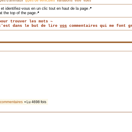
ypes d'animaux
types de véhicules
variations
vitre
vues
et identifiez-vous en un clic tout en haut de la page📍
at the top of the page📍
pour trouver les mots ~
 c'est dans le but de lire
vos
commentaires qui me font gr
 commentaires
• Lu 4698 fois