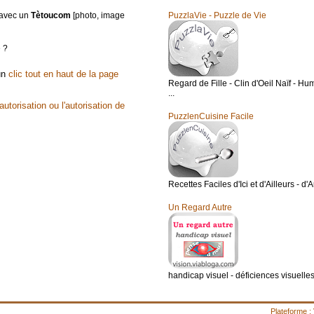
t avec un
Tètoucom
[photo, image
PuzzlaVie - Puzzle de Vie
e ?
 un
clic tout en haut de la page
Regard de Fille - Clin d'Oeil Naïf - Hum
...
utorisation ou l'autorisation de
PuzzlenCuisine Facile
Recettes Faciles d'Ici et d'Ailleurs - d'
Un Regard Autre
handicap visuel - déficiences visuelles 
Plateforme :