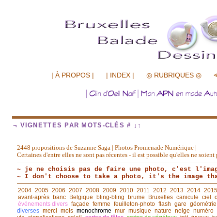
.................
| À PROPOS |
| INDEX |
◎ RUBRIQUES ◎
¬ VIGNETTES PAR MOTS-CLÉS # ↓↑
2448 propositions de Suzanne Saga | Photos Promenade Numérique |
Certaines d'entre elles ne sont pas récentes - il est possible qu'elles ne soie
~ je ne choisis pas de faire une photo, c'est l'ima
~ I don't choose to take a photo, it's the image th
2004
2005
2006
2007
2008
2009
2010
2011
2012
2013
2014
201
avant◦après
banc
Belgique
bling-bling
brume
Bruxelles
canicule
ciel
événements divers
façade
femme
feuilleton-photo
flash
gare
géométrie
diverses
merci
mois
monochrome
mur
musique
nature
neige
numéro