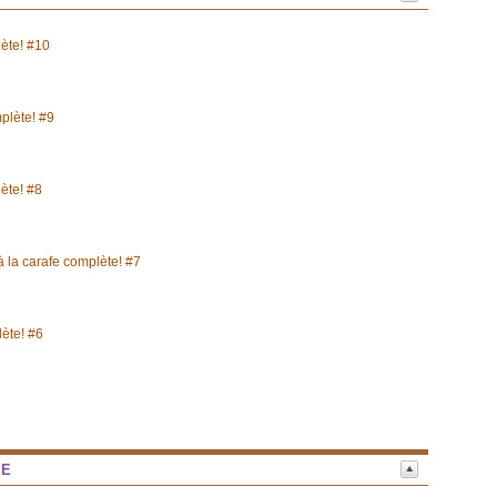
lète! #10
mplète! #9
lète! #8
à la carafe complète! #7
lète! #6
NE