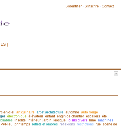
S'identifier
-
S'inscrire
-
Contact
ES |
rc-en-ciel
art culinaire
art et architecture
automne
auto rouge
ger
électronique
élévateur
enfant
engin de chantier
escaliers
été
bliables
insolite
intérieur
jardin
kiosque
loisirs divers
lune
machines
PPNjeu
printemps
reflets et ombres
réflexions
restrictions
rue
scène de