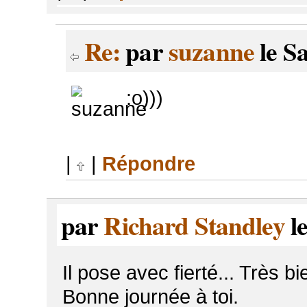
Re:
par
suzanne
le S
:o)))
|
|
Répondre
par
Richard Standley
l
Il pose avec fierté... Très bi
Bonne journée à toi.