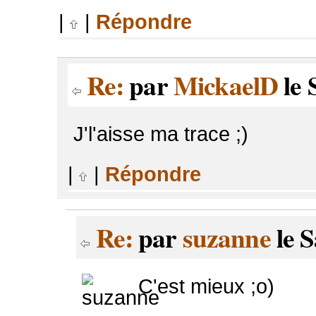
|
|
Répondre
Re:
par
MickaelD
le 
J'l'aisse ma trace ;)
|
|
Répondre
Re:
par
suzanne
le S
C'est mieux ;o)