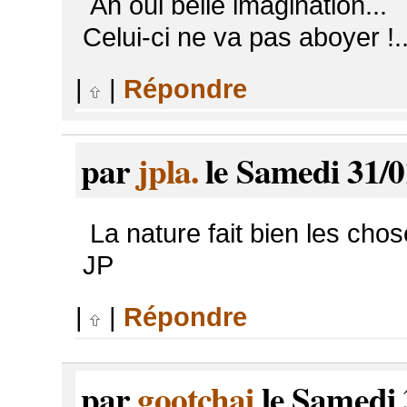
Ah oui belle imagination...
Celui-ci ne va pas aboyer !...
|
|
Répondre
par
jpla.
le Samedi 31/0
La nature fait bien les cho
JP
|
|
Répondre
par
gootchai
le Samedi 