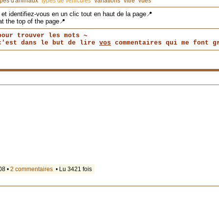
ypes d'animaux
types de véhicules
variations
vitre
vues
et identifiez-vous en un clic tout en haut de la page📍
at the top of the page📍
pour trouver les mots ~
 c'est dans le but de lire
vos
commentaires qui me font gr
08 •
2 commentaires
• Lu 3421 fois