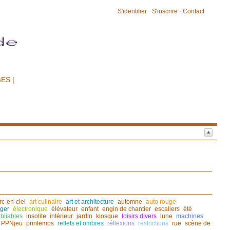
S'identifier
-
S'inscrire
-
Contact
ES |
rc-en-ciel
art culinaire
art et architecture
automne
auto rouge
ger
électronique
élévateur
enfant
engin de chantier
escaliers
été
bliables
insolite
intérieur
jardin
kiosque
loisirs divers
lune
machines
PPNjeu
printemps
reflets et ombres
réflexions
restrictions
rue
scène de