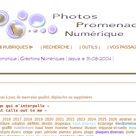
⫷ RUBRIQUES ⫸
| RECHERCHE |
| OUTILS |
| VOS PASSAG
nt pas à jour, de mauvaise qualité, déplacées ou supprimées.
ge qui m'interpelle ~
at calls out to me ~
5
2016
2017
2018
2019
2020
2021
2022
2023
2024
2025
2026
abstrait
a
clôture
création
défifoto
dessin
drapeaux
eaux diverses
éclairage
électroména
graffiti
habillement
haut
hiver
homme
humeur
illusion
impasse et ruelle
inou
objets divers
orage
parc
période
pierres
pions
plage
plaques diverses
porte