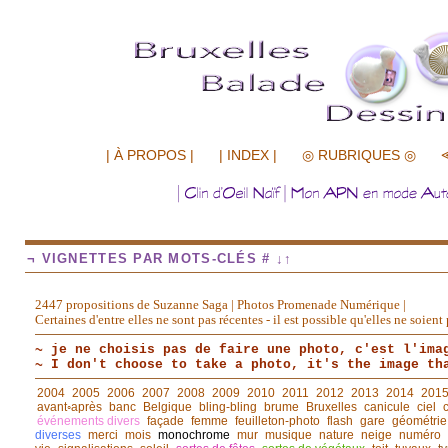
.................
| À PROPOS |
| INDEX |
◎ RUBRIQUES ◎
¬ VIGNETTES PAR MOTS-CLÉS # ↓↑
2447 propositions de Suzanne Saga | Photos Promenade Numérique |
Certaines d'entre elles ne sont pas récentes - il est possible qu'elles ne soie
~ je ne choisis pas de faire une photo, c'est l'ima
~ I don't choose to take a photo, it's the image th
2004
2005
2006
2007
2008
2009
2010
2011
2012
2013
2014
201
avant◦après
banc
Belgique
bling-bling
brume
Bruxelles
canicule
ciel
événements divers
façade
femme
feuilleton-photo
flash
gare
géométrie
diverses
merci
mois
monochrome
mur
musique
nature
neige
numéro