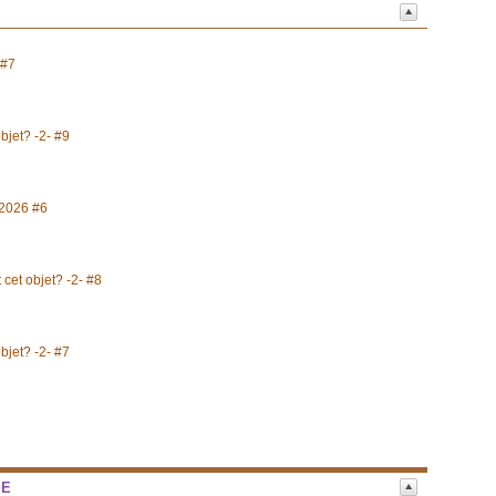
 #7
objet? -2- #9
t 2026 #6
 cet objet? -2- #8
objet? -2- #7
NE