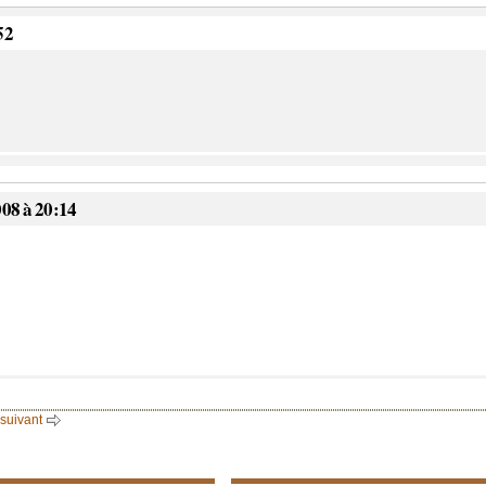
52
008 à 20:14
 suivant