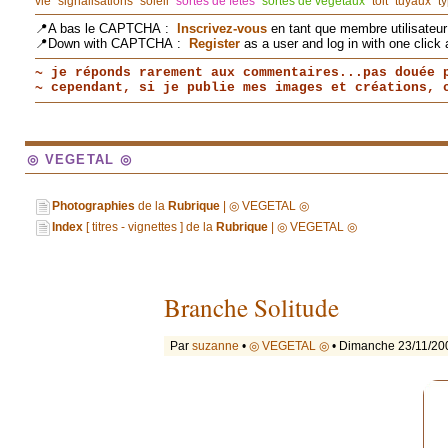
vie
signalisations
soleil
sortes de fêtes
sortes de végétaux
toit
tuyaux
t
📍A bas le CAPTCHA :
Inscrivez-vous
en tant que membre utilisateur 
📍Down with CAPTCHA :
Register
as a user and log in with one click 
~ je réponds rarement aux commentaires...pas douée 
~ cependant, si je publie mes images et créations,
◎ VEGETAL ◎
Photographies
de la
Rubrique
| ◎ VEGETAL ◎
Index
[ titres - vignettes ] de la
Rubrique
| ◎ VEGETAL ◎
Branche Solitude
Par
suzanne
•
◎ VEGETAL ◎
• Dimanche 23/11/20