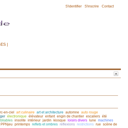
S'identifier
-
S'inscrire
-
Contact
ES |
rc-en-ciel
art culinaire
art et architecture
automne
auto rouge
ger
électronique
élévateur
enfant
engin de chantier
escaliers
été
bliables
insolite
intérieur
jardin
kiosque
loisirs divers
lune
machines
PPNjeu
printemps
reflets et ombres
réflexions
restrictions
rue
scène de