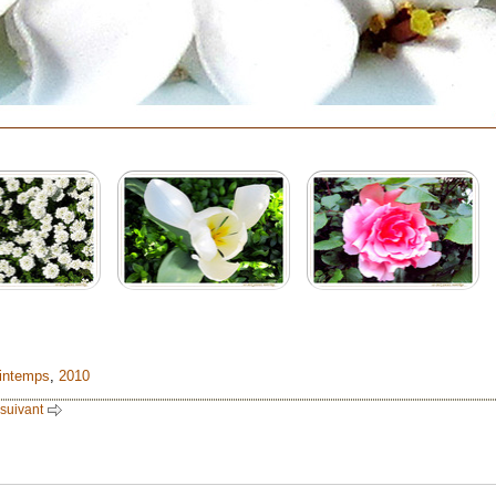
rintemps
,
2010
 suivant