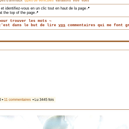
ypes d'animaux
types de véhicules
variations
vitre
vues
et identifiez-vous en un clic tout en haut de la page📍
at the top of the page📍
pour trouver les mots ~
 c'est dans le but de lire
vos
commentaires qui me font gr
0 •
11 commentaires
• Lu 3445 fois