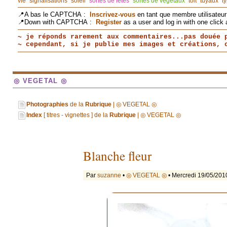
vie
signalisations
soleil
sortes de fêtes
sortes de végétaux
toit
tuyaux
t
📍A bas le CAPTCHA :
Inscrivez-vous
en tant que membre utilisateur 
📍Down with CAPTCHA :
Register
as a user and log in with one click 
~ je réponds rarement aux commentaires...pas douée 
~ cependant, si je publie mes images et créations,
◎ VEGETAL ◎
Photographies
de la
Rubrique
| ◎ VEGETAL ◎
Index
[ titres - vignettes ] de la
Rubrique
| ◎ VEGETAL ◎
Blanche fleur
Par
suzanne
•
◎ VEGETAL ◎
• Mercredi 19/05/201