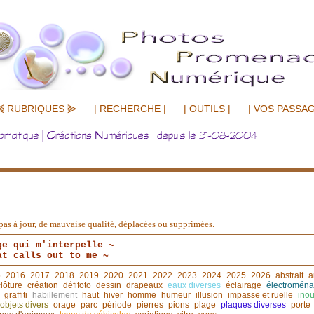
⫷ RUBRIQUES ⫸
| RECHERCHE |
| OUTILS |
| VOS PASSAG
nt pas à jour, de mauvaise qualité, déplacées ou supprimées.
ge qui m'interpelle ~
at calls out to me ~
5
2016
2017
2018
2019
2020
2021
2022
2023
2024
2025
2026
abstrait
a
clôture
création
défifoto
dessin
drapeaux
eaux diverses
éclairage
électroména
graffiti
habillement
haut
hiver
homme
humeur
illusion
impasse et ruelle
inou
objets divers
orage
parc
période
pierres
pions
plage
plaques diverses
porte