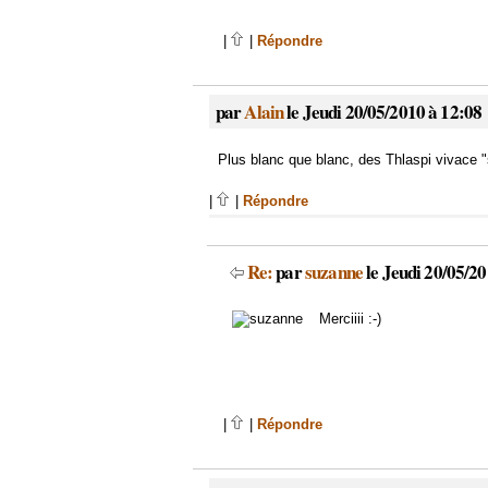
|
|
Répondre
par
Alain
le Jeudi 20/05/2010 à 12:08
Plus blanc que blanc, des Thlaspi vivace "
|
|
Répondre
Re:
par
suzanne
le Jeudi 20/05/20
Merciiii :-)
|
|
Répondre