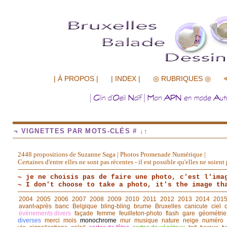
.................
| À PROPOS |
| INDEX |
◎ RUBRIQUES ◎
¬ VIGNETTES PAR MOTS-CLÉS # ↓↑
2448 propositions de Suzanne Saga | Photos Promenade Numérique |
Certaines d'entre elles ne sont pas récentes - il est possible qu'elles ne soie
~ je ne choisis pas de faire une photo, c'est l'ima
~ I don't choose to take a photo, it's the image th
2004
2005
2006
2007
2008
2009
2010
2011
2012
2013
2014
201
avant◦après
banc
Belgique
bling-bling
brume
Bruxelles
canicule
ciel
événements divers
façade
femme
feuilleton-photo
flash
gare
géométrie
diverses
merci
mois
monochrome
mur
musique
nature
neige
numéro