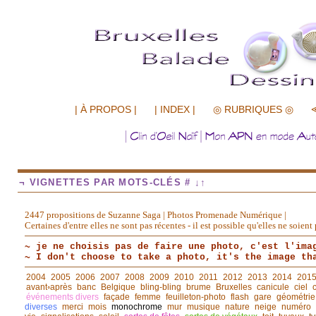
.................
| À PROPOS |
| INDEX |
◎ RUBRIQUES ◎
¬ VIGNETTES PAR MOTS-CLÉS # ↓↑
2447 propositions de Suzanne Saga | Photos Promenade Numérique |
Certaines d'entre elles ne sont pas récentes - il est possible qu'elles ne soie
~ je ne choisis pas de faire une photo, c'est l'ima
~ I don't choose to take a photo, it's the image th
2004
2005
2006
2007
2008
2009
2010
2011
2012
2013
2014
201
avant◦après
banc
Belgique
bling-bling
brume
Bruxelles
canicule
ciel
événements divers
façade
femme
feuilleton-photo
flash
gare
géométrie
diverses
merci
mois
monochrome
mur
musique
nature
neige
numéro