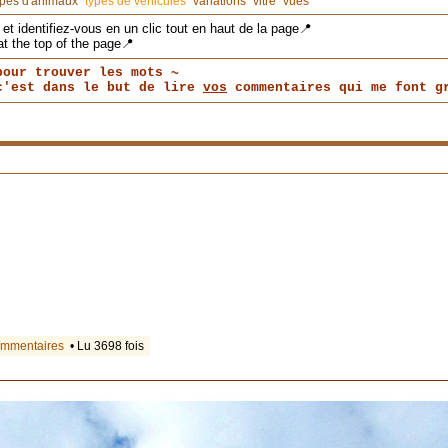
ypes d'animaux
types de véhicules
variations
vitre
vues
et identifiez-vous en un clic tout en haut de la page📍
at the top of the page📍
pour trouver les mots ~
 c'est dans le but de lire
vos
commentaires qui me font gr
ommentaires
• Lu 3698 fois