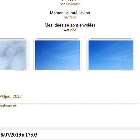
par
Malilouléa
Maman j'ai raté l'avion
par
tede
Mes idées se sont envolées
par
Kiki
PNjeu
,
2013
 suivant
 08/07/2013 à 17:03