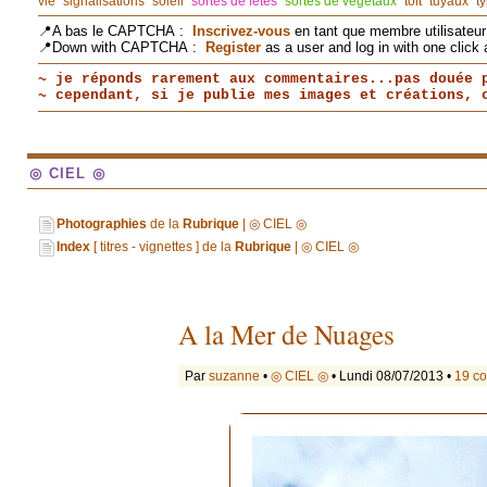
vie
signalisations
soleil
sortes de fêtes
sortes de végétaux
toit
tuyaux
t
📍A bas le CAPTCHA :
Inscrivez-vous
en tant que membre utilisateur 
📍Down with CAPTCHA :
Register
as a user and log in with one click 
~ je réponds rarement aux commentaires...pas douée 
~ cependant, si je publie mes images et créations,
◎ CIEL ◎
Photographies
de la
Rubrique
| ◎ CIEL ◎
Index
[ titres - vignettes ] de la
Rubrique
| ◎ CIEL ◎
A la Mer de Nuages
Par
suzanne
•
◎ CIEL ◎
• Lundi 08/07/2013 •
19 c