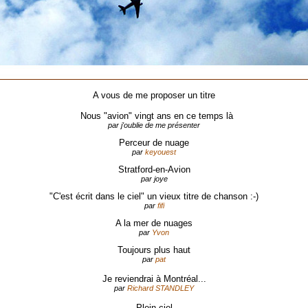
A vous de me proposer un titre
Nous "avion" vingt ans en ce temps là
par j'oublie de me présenter
Perceur de nuage
par
keyouest
Stratford-en-Avion
par joye
"C'est écrit dans le ciel" un vieux titre de chanson :-)
par
fifi
A la mer de nuages
par
Yvon
Toujours plus haut
par
pat
Je reviendrai à Montréal...
par
Richard STANDLEY
Plein ciel