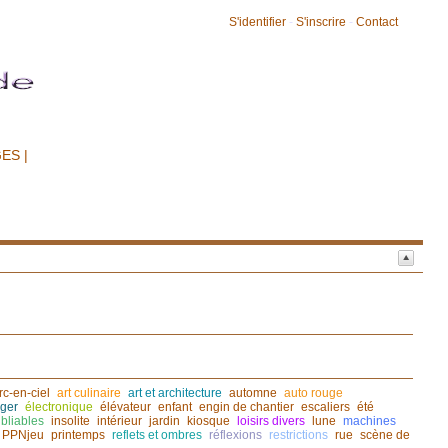
S'identifier
-
S'inscrire
-
Contact
ES |
rc-en-ciel
art culinaire
art et architecture
automne
auto rouge
ger
électronique
élévateur
enfant
engin de chantier
escaliers
été
bliables
insolite
intérieur
jardin
kiosque
loisirs divers
lune
machines
PPNjeu
printemps
reflets et ombres
réflexions
restrictions
rue
scène de