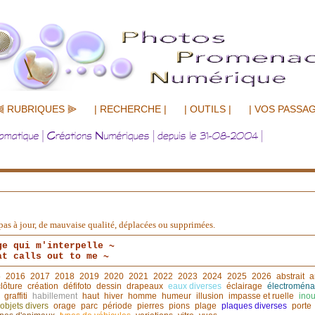
⫷ RUBRIQUES ⫸
| RECHERCHE |
| OUTILS |
| VOS PASSAG
nt pas à jour, de mauvaise qualité, déplacées ou supprimées.
ge qui m'interpelle ~
at calls out to me ~
5
2016
2017
2018
2019
2020
2021
2022
2023
2024
2025
2026
abstrait
a
clôture
création
défifoto
dessin
drapeaux
eaux diverses
éclairage
électroména
graffiti
habillement
haut
hiver
homme
humeur
illusion
impasse et ruelle
inou
objets divers
orage
parc
période
pierres
pions
plage
plaques diverses
porte