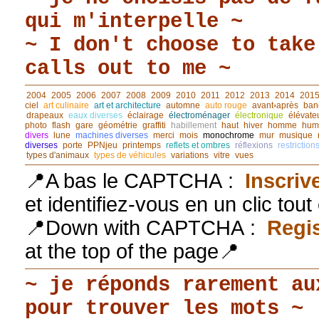
qui m'interpelle ~
~ I don't choose to take
calls out to me ~
2004
2005
2006
2007
2008
2009
2010
2011
2012
2013
2014
201
ciel
art culinaire
art et architecture
automne
auto rouge
avant◦après
ban
drapeaux
eaux diverses
éclairage
électroménager
électronique
élévate
photo
flash
gare
géométrie
graffiti
habillement
haut
hiver
homme
hum
divers
lune
machines diverses
merci
mois
monochrome
mur
musique
diverses
porte
PPNjeu
printemps
reflets et ombres
réflexions
restriction
types d'animaux
types de véhicules
variations
vitre
vues
📍A bas le CAPTCHA :
Inscriv
et identifiez-vous en un clic tou
📍Down with CAPTCHA :
Regis
at the top of the page📍
~ je réponds rarement au
pour trouver les mots ~