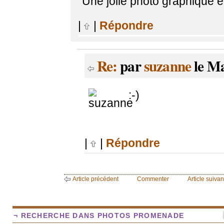
Une joile photo graphique 
|
|
Répondre
Re:
par
suzanne
le Ma
:-)
|
|
Répondre
Article précédent
Commenter
Article suivan
¬ RECHERCHE DANS PHOTOS PROMENADE