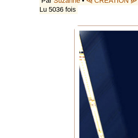
Par
Suzanne
•
⫷ CRÉATION ⫸
Lu 5036 fois